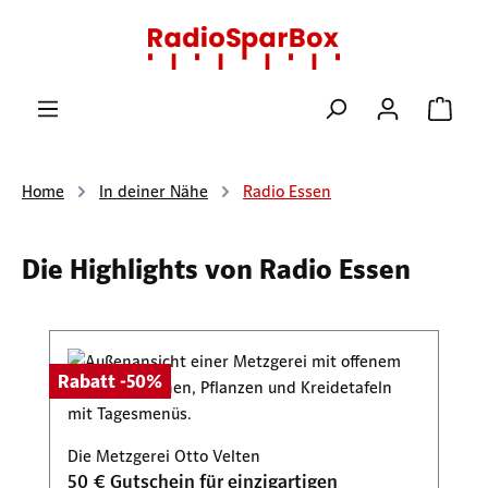
Zum Hauptinhalt springen
Ware
Home
In deiner Nähe
Radio Essen
Die Highlights von Radio Essen
Produktgalerie überspringen
Rabatt -50%
Die Metzgerei Otto Velten
50 € Gutschein für einzigartigen