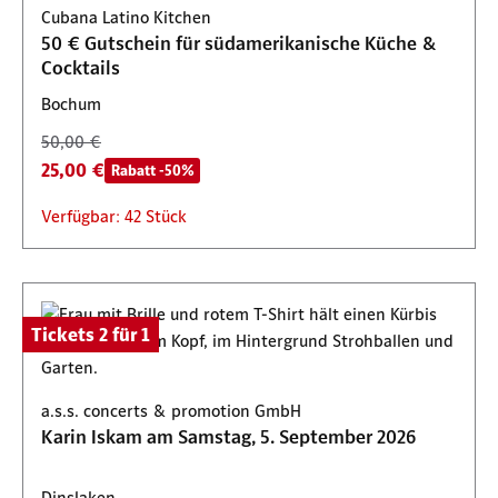
Cubana Latino Kitchen
50,00 €
100,00 €
50 € Gutschein für südamerikanische Küche &
25,00 €
50,00 €
Rabatt -50%
Rabatt -50%
Cocktails
Verfügbar: 1000 Stück
Start am 10. September 2026, 13:00 Uhr
Bochum
50,00 €
25,00 €
Rabatt -50%
Verfügbar: 42 Stück
Tickets 2 für 1
a.s.s. concerts & promotion GmbH
Karin Iskam am Samstag, 5. September 2026
Dinslaken