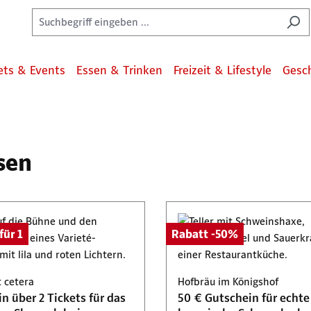
ets & Events
Essen & Trinken
Freizeit & Lifestyle
Gesc
sen
für 1
Rabatt -50%
t cetera
Hofbräu im Königshof
n über 2 Tickets für das
50 € Gutschein für echte