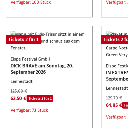
Verfügbar: 100 Stück
Verfügbar: 
Tickets 2 für 1
Tickets 2 fü
Elspe Festival GmbH
DICK BRAVE am Sonntag, 20.
Elspe Fest
September 2026
IN EXTRE
Septembe
Lennestadt
Lennestadt
125,00 €
62,50 €
129,70 €
Tickets 2 für 1
64,85 €
Ti
Verfügbar: 73 Stück
Verfügbar: 