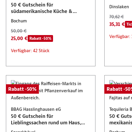
Verfügbar: 85 Stück
Verfügbar
Verfügbar
50 € Gutschein für
Dinslaken
südamerikanische Küche &
70,62 €
Cocktails
Bochum
35,31 €
Tic
50,00 €
Verfügbar: 
25,00 €
Rabatt -50%
Verfügbar: 42 Stück
Rabatt -50%
Rabatt -5
BBAG Hasslinghausen eG
Tequileria 
50 € Gutschein für
50 € Guts
Lieblingssachen rund um Haus,
mexikani
Garten & Tier