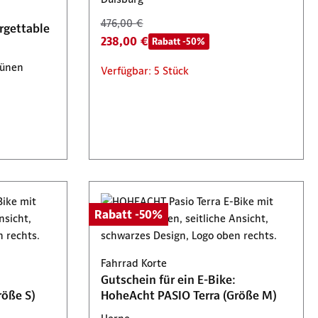
35,95 €
Tickets 2 für 1
476,00 €
rgettable
238,00 €
Rabatt -50%
Verfügbar: 37 Stück
Lünen
Verfügbar: 5 Stück
Rabatt -50%
Fahrrad Korte
Gutschein für ein E-Bike:
röße S)
HoheAcht PASIO Terra (Größe M)