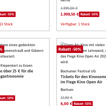
Herne
3.999,00 €
1.999,50 €
batt -50%
Rabatt -50%
13 Stück
Verfügbar: 1 Stück
0%
Rabatt -50%
 Kiepenkerl zu Essen
 über 25 € für die
Bochumer Festival UG
sgastronomie
Tickets für den Kinosom
im Fiege Kino Open Air
Bochum
12,00 €
batt -50%
6,00 €
Rabatt -50%