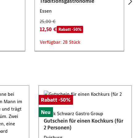
Traditionsgastronomie
Essen
25,00 €
12,50 €
Rabatt -50%
Verfügbar: 28 Stück
Tickets 2 für 1
House of Magic Betriebsgesellschaft
Rabatt -50%
mbH
 26.
2 Slot-Tickets für die magische
Neu
Frank Schwarz Gastro Group
Experimentenausstellung
Gutschein für einen Kochkurs (für
Oberhausen
2 Personen)
71,90 €
Duisburg