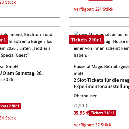
28 Stück
Verfügbar: 224 Stück
r 1
Tickets 2 für 1
ival GmbH
House of Magic Betriebsgese
MO am Samstag, 26.
mbH
r 2026
2 Slot-Tickets für die ma
Experimentenausstellun
Oberhausen
71,90 €
ckets 2 für 1
35,95 €
Tickets 2 für 1
54 Stück
Verfügbar: 37 Stück