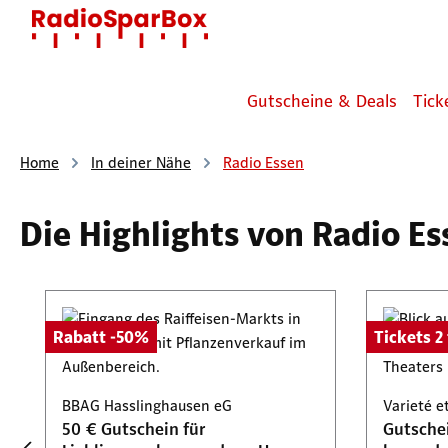
 Hauptinhalt springen
Zur Suche springen
Zur Hauptnavigation springen
Gutscheine & Deals
Tick
Home
In deiner Nähe
Radio Essen
Die Highlights von Radio Es
Produktgalerie überspringen
Rabatt -50%
Tickets 2 
BBAG Hasslinghausen eG
Varieté e
50 € Gutschein für
Gutschei