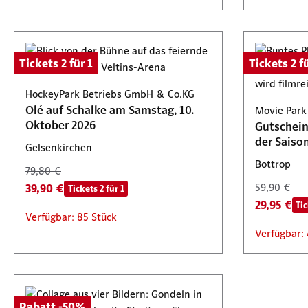
Tickets 2 für 1
Tickets 2 fü
HockeyPark Betriebs GmbH & Co.KG
Olé auf Schalke am Samstag, 10.
Movie Par
Oktober 2026
Gutschein 
der Saiso
Gelsenkirchen
Bottrop
79,80 €
39,90 €
59,90 €
Tickets 2 für 1
29,95 €
Tic
Verfügbar: 85 Stück
Verfügbar:
Rabatt -50%