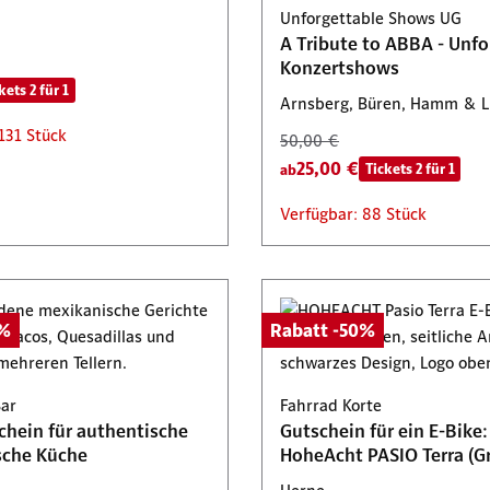
: 73 Stück
: 486 Stück
Unforgettable Shows UG
64,85 €
Tickets 2 für 1
A Tribute to ABBA - Unfo
Verfügbar: 54 Stück
Konzertshows
kets 2 für 1
Arnsberg, Büren, Hamm & 
131 Stück
50,00 €
25,00 €
Tickets 2 für 1
ab
Verfügbar: 88 Stück
0%
Rabatt -50%
Bar
Fahrrad Korte
chein für authentische
Gutschein für ein E-Bike:
sche Küche
HoheAcht PASIO Terra (G