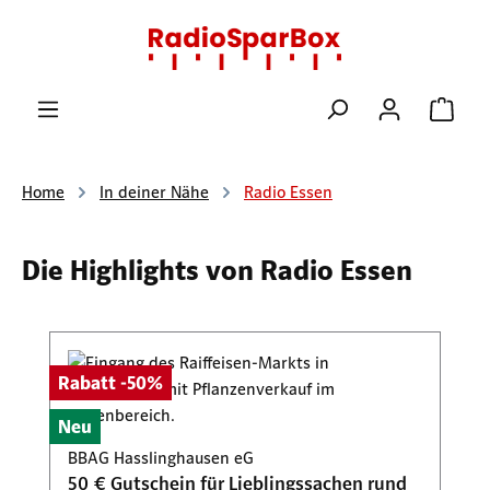
Zum Hauptinhalt springen
Ware
Home
In deiner Nähe
Radio Essen
Die Highlights von Radio Essen
Produktgalerie überspringen
Rabatt -50%
Neu
BBAG Hasslinghausen eG
50 € Gutschein für Lieblingssachen rund