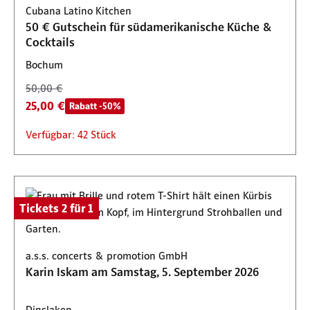
Cubana Latino Kitchen
50,00 €
100,00 €
50 € Gutschein für südamerikanische Küche &
25,00 €
50,00 €
Rabatt -50%
Rabatt -50%
Cocktails
Verfügbar: 1000 Stück
Start am 10. September 2026, 13:00 Uhr
Bochum
50,00 €
25,00 €
Rabatt -50%
Verfügbar: 42 Stück
Tickets 2 für 1
a.s.s. concerts & promotion GmbH
Karin Iskam am Samstag, 5. September 2026
Dinslaken