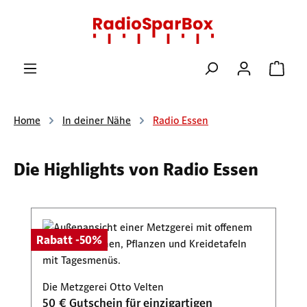
Zum Hauptinhalt springen
Ware
Home
In deiner Nähe
Radio Essen
Die Highlights von Radio Essen
Produktgalerie überspringen
Rabatt -50%
Die Metzgerei Otto Velten
50 € Gutschein für einzigartigen