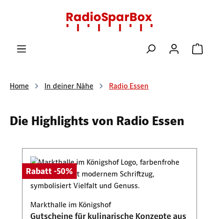
Zum Hauptinhalt springen
Ware
Home
In deiner Nähe
Radio Essen
Die Highlights von Radio Essen
Produktgalerie überspringen
Rabatt -50%
Markthalle im Königshof
Gutscheine für kulinarische Konzepte aus